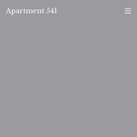
Skip
Apartment 541
to
content